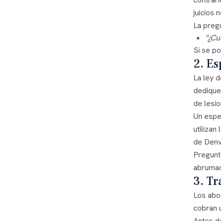
juicios 
La preg
"¿Cu
Si se po
2. Es
La ley 
dedique
de lesi
Un espe
utiliza
de Denve
Pregunt
abrumad
3. Tr
Los abo
cobran u
Antes d