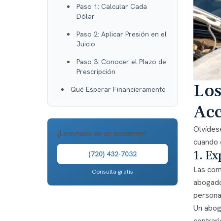
Paso 1: Calcular Cada
Dólar
Paso 2: Aplicar Presión en el
Juicio
Paso 3: Conocer el Plazo de
Prescripción
Los
Qué Esperar Financieramente
Acc
Olvídes
¿Lesionado en un accidente?
cuando 
1. Ex
(720) 432-7032
Las comp
Consulta gratis
abogado 
persona 
Un abog
contrari