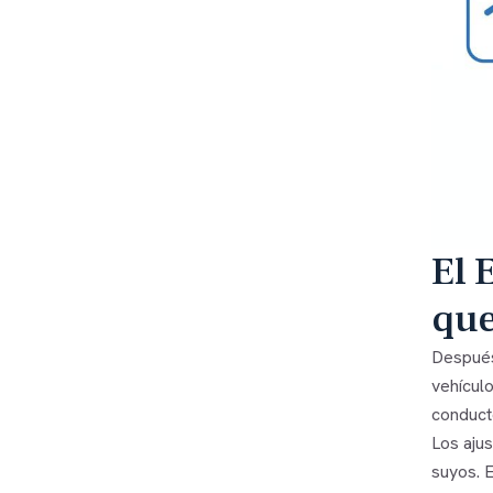
El 
qu
Después
vehículo
conduct
Los aju
suyos. 