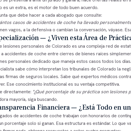
no es un extra, es el motor de todo buen acuerdo.
unta que debe hacer a cada abogado que consulte:
ántos casos de accidentes de coche ha llevado personalmente 
nen vagos, a la defensiva o cambian la conversación, váyase. Esa 
pecialización — ¿Viven esta Área de Práctic
de lesiones personales de Colorado es una compleja red de estat
 a accidentes de coche entre cierres de bienes raíces simpleme
ones personales dedicado que maneja estos casos todos los días
cialista sabe cómo interpretan los tribunales de Colorado la neg
n las firmas de seguros locales. Sabe qué expertos médicos contr
r. Ese conocimiento institucional es su ventaja competitiva.
e directamente:
"¿Qué porcentaje de su práctica son lesiones 
ora mayoría, siga buscando.
ansparencia Financiera — ¿Está Todo en un
gados de accidentes de coche trabajan con honorarios de conting
n porcentaje solo si ganan. Esa estructura es estándar. Lo que va
e firmar nada, obtenga respuestas a estas cuatro preguntas: