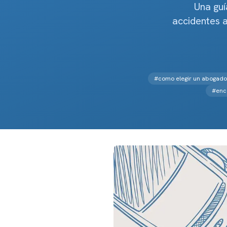
Una guí
accidentes a
#
como elegir un abogado
#
enc