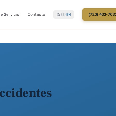
e Servicio
Contacto
(720) 432-703
ES
/
EN
ccidentes