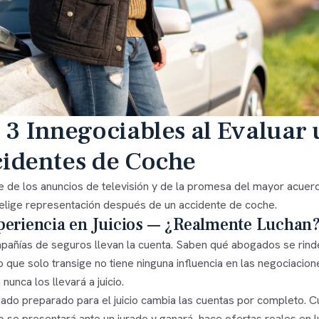
 3 Innegociables al Evaluar
identes de Coche
e de los anuncios de televisión y de la promesa del mayor acuer
elige representación después de un accidente de coche.
periencia en Juicios — ¿Realmente Luchan
añías de seguros llevan la cuenta. Saben qué abogados se rinden 
que solo transige no tiene ninguna influencia en las negociacion
nunca los llevará a juicio.
ado preparado para el juicio cambia las cuentas por completo.
o se presentará ante un jurado y ganará, hace ofertas reales en l