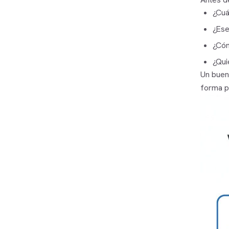
¿Cuá
¿Ese
¿Cóm
¿Qui
Un buen
forma pr