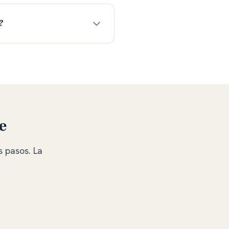
?
e
s pasos. La