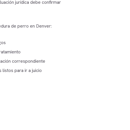
luación jurídica debe confirmar
dura de perro en Denver:
gos
ratamiento
tación correspondiente
istos para ir a juicio