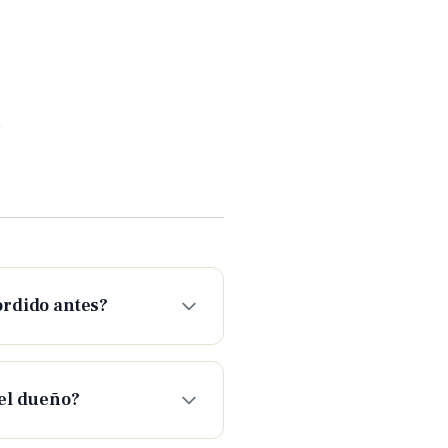
.
ordido antes?
del dueño?