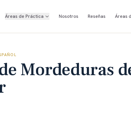
Áreas de Práctica
Nosotros
Reseñas
Áreas d
SPAÑOL
de Mordeduras d
r
males en Colorado
Consulta gratuita