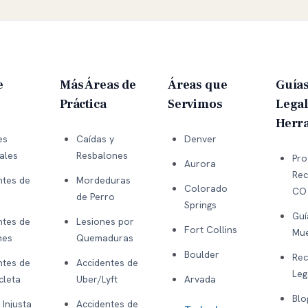
e
Más Áreas de
Áreas que
Guía
Práctica
Servimos
Legal
Herr
es
Caídas y
Denver
ales
Resbalones
Pro
Aurora
Rec
ntes de
Mordeduras
Colorado
CO
de Perro
Springs
Guí
ntes de
Lesiones por
Fort Collins
Mue
nes
Quemaduras
Boulder
Rec
ntes de
Accidentes de
Leg
cleta
Uber/Lyft
Arvada
Blo
Injusta
Accidentes de