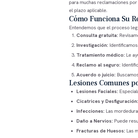
para muchas reclamaciones por
el plazo aplicable.
Cómo Funciona Su Re
Entendemos que el proceso leg
Consulta gratuita:
Revisamo
Investigación:
Identificamos 
Tratamiento médico:
Le ayu
Reclamo al seguro:
Identif
Acuerdo o juicio:
Buscamos e
Lesiones Comunes po
Lesiones Faciales:
Especialm
Cicatrices y Desfiguración
Infecciones:
Las mordeduras 
Daño a Nervios:
Puede resul
Fracturas de Huesos:
Las m