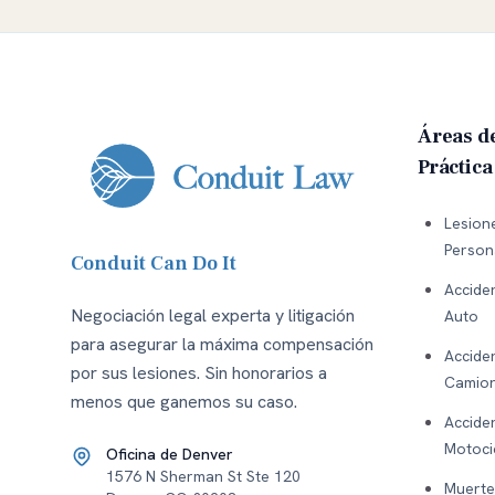
Áreas d
Práctica
Lesion
Person
Conduit Can Do It
Accide
Negociación legal experta y litigación
Auto
para asegurar la máxima compensación
Accide
por sus lesiones. Sin honorarios a
Camio
menos que ganemos su caso.
Accide
Motoci
Oficina de Denver
1576 N Sherman St Ste 120
Muerte 