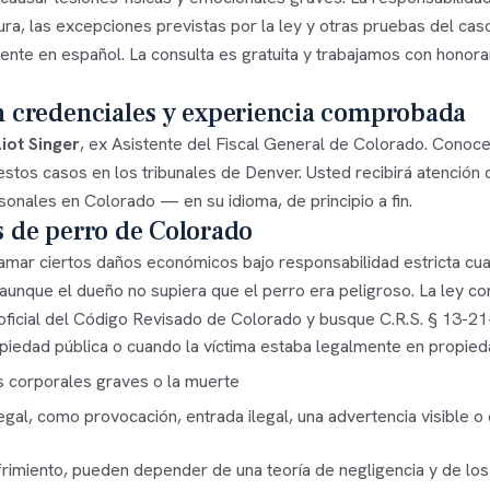
ra, las excepciones previstas por la ley y otras pruebas del cas
ente en español. La consulta es gratuita y trabajamos con honora
n credenciales y experiencia comprobada
liot Singer
, ex Asistente del Fiscal General de Colorado. Cono
estos casos en los tribunales de Denver. Usted recibirá atención
sonales en Colorado — en su idioma, de principio a fin.
 de perro de Colorado
lamar ciertos daños económicos bajo responsabilidad estricta c
aunque el dueño no supiera que el perro era peligroso. La ley co
ficial del
Código Revisado de Colorado
y busque C.R.S. § 13-21
piedad pública o cuando la víctima estaba legalmente en propied
 corporales graves o la muerte
gal, como provocación, entrada ilegal, una advertencia visible o 
frimiento, pueden depender de una teoría de negligencia y de los