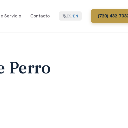
e Servicio
Contacto
(720) 432-703
ES
/
EN
e Perro