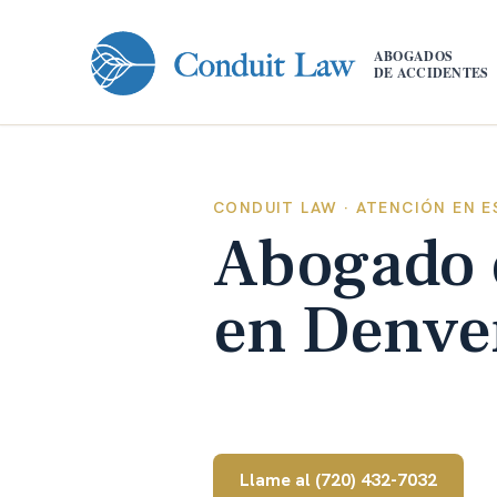
Skip to main content
ABOGADOS
DE ACCIDENTES
CONDUIT LAW · ATENCIÓN EN E
Abogado 
en Denve
Abogados de Ataques de Ani
Llame al
(720) 432-7032