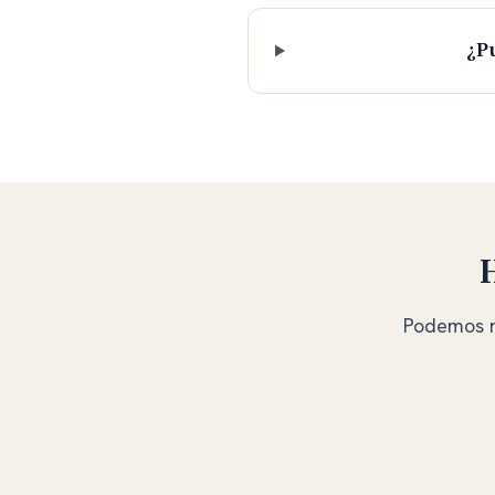
¿P
Podemos re