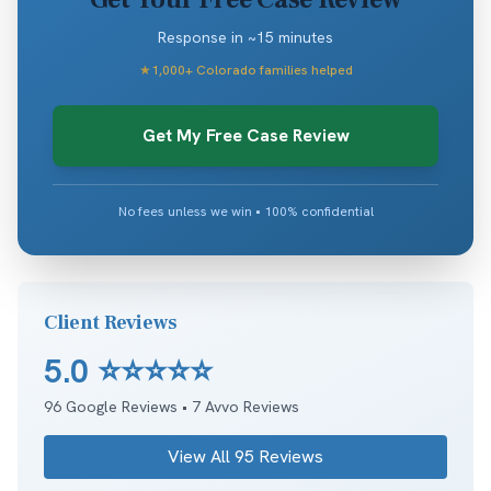
Response in ~15 minutes
★
1,000+ Colorado families helped
Get My Free Case Review
No fees unless we win • 100% confidential
Client Reviews
5.0
⭐⭐⭐⭐⭐
96
Google Reviews •
7
Avvo Reviews
View All
95
Reviews