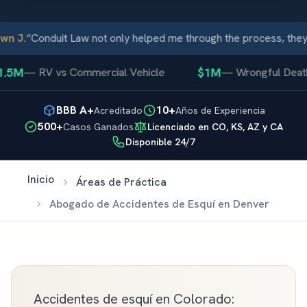
n J.
“
Conduit Law not only helped me through the process, they 
.5M
$1M
—
RV vs Commercial Vehicle
—
Wrongful Death
BBB A+
10+
Acreditado
Años de Experiencia
500+
Casos Ganados
Licenciado en CO, KS, AZ y CA
Disponible 24/7
Inicio
Áreas de Práctica
Abogado de Accidentes de Esquí en Denver
Accidentes de esquí en Colorado: