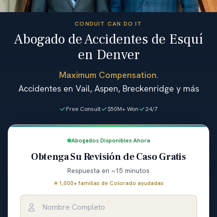
CONDUIT CAN DO IT
Abogado de Accidentes de Esquí
en Denver
Maximum Compensation.
Accidentes en Vail, Aspen, Breckenridge y más
Free Consult
$50M+ Won
24/7
Abogados Disponibles Ahora
Obtenga Su Revisión de Caso Gratis
Respuesta en ~15 minutos
★
1,000+ familias de Colorado ayudadas
Nombre Completo