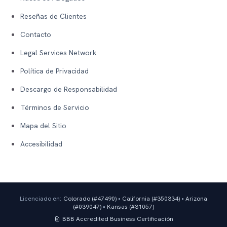
Reseñas de Clientes
Contacto
Legal Services Network
Política de Privacidad
Descargo de Responsabilidad
Términos de Servicio
Mapa del Sitio
Accesibilidad
Licenciado en:
Colorado (#
47490
)
•
California (#
350334
)
•
Arizona
(#
039047
)
•
Kansas (#
31057
)
BBB Accredited Business
Certificación