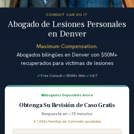
CONDUIT CAN DO IT
Abogado de Lesiones Personales
en Denver
Maximum Compensation.
Abogados bilingües en Denver con $50M+
recuperados para víctimas de lesiones
Free Consult
$50M+ Won
24/7
Abogados Disponibles Ahora
Obtenga Su Revisión de Caso Gratis
Respuesta en ~15 minutos
★
1,000+ familias de Colorado ayudadas
Nombre Completo