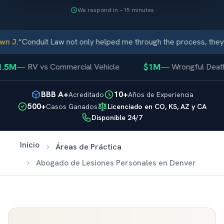
We respond in ~15 minutes
n J.
“
Conduit Law not only helped me through the process, they 
.5M
$1M
—
RV vs Commercial Vehicle
—
Wrongful Death
BBB A+
10+
Acreditado
Años de Experiencia
500+
Casos Ganados
Licenciado en CO, KS, AZ y CA
Disponible 24/7
Inicio
Áreas de Práctica
Abogado de Lesiones Personales en Denver