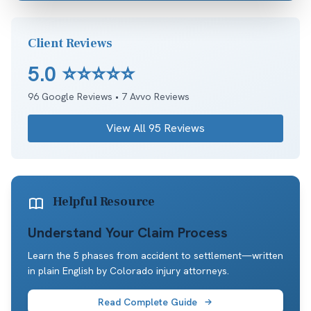
Client Reviews
5.0
⭐⭐⭐⭐⭐
96
Google Reviews •
7
Avvo Reviews
View All
95
Reviews
Helpful Resource
Understand Your Claim Process
Learn the 5 phases from accident to settlement—written
in plain English by Colorado injury attorneys.
Read Complete Guide