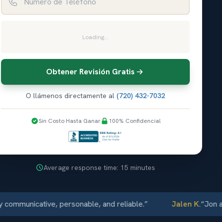
Loading...
Obtener Revisión Gratis
O llámenos directamente al
(720) 432-7032
Sin Costo Hasta Ganar
100% Confidencial
Average response time: 15 minutes
unicative, personable, and reliable.
”
Jalen K.
“
Jon and El