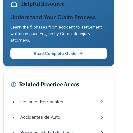
Helpful Resource
Understand Your Claim Process
Learn the 5 phases from accident to settlement—
written in plain English by Colorado injury
attorneys.
Read Complete Guide
Related Practice Areas
Lesiones Personales
Accidentes de Auto
Responsabilidad del Local