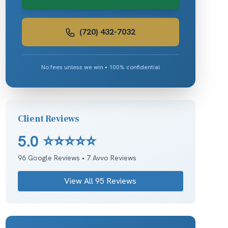
(720) 432-7032
No fees unless we win • 100% confidential
Client Reviews
5.0
⭐⭐⭐⭐⭐
96
Google Reviews •
7
Avvo Reviews
View All
95
Reviews