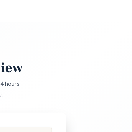
view
24 hours
al