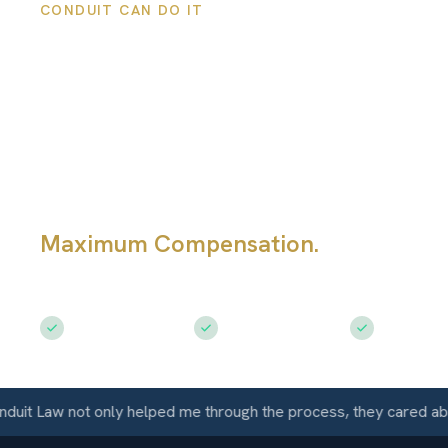
CONDUIT CAN DO IT
Abogado de
Lesiones Labora
en Denver
Maximum Compensation.
Apoyo en 
laborales y beneficios en Colorado
Free Consultation
$50M+ Recovered
Available 
 Law not only helped me through the process, they cared about 