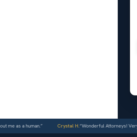
les
reclamos
24/7
me as a human.
”
Crystal H.
“
Wonderful Attorneys! Very comm