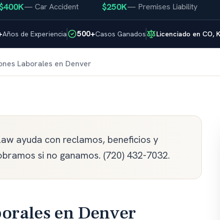
0K
$250K
$2
—
Car Accident
—
Premises Liability
+
500+
Años de Experiencia
Casos Ganados
Licenciado en CO, K
ones Laborales en Denver
Law ayuda con reclamos, beneficios y
 cobramos si no ganamos. (720) 432-7032.
borales en Denver