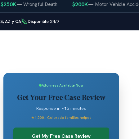
50K
$200K
—
Wrongful Death
—
Motor Vehicle Accident
S, AZ y CA
Disponible 24/7
Attorneys Available Now
Get Your Free Case Review
Response in ~15 minutes
★
1,000+ Colorado families helped
Get My Free Case Review