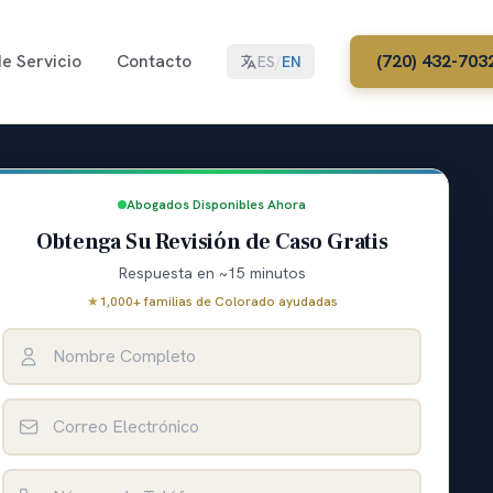
e Servicio
Contacto
(720) 432-703
ES
/
EN
Abogados Disponibles Ahora
Obtenga Su Revisión de Caso Gratis
Respuesta en ~15 minutos
★
1,000+ familias de Colorado ayudadas
Nombre Completo
Correo Electrónico
Número de Teléfono