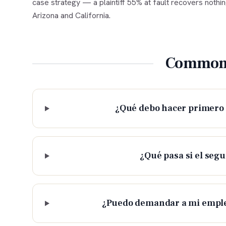
case strategy — a plaintiff 55% at fault recovers nothi
Arizona and California.
Common 
¿Qué debo hacer primero s
¿Qué pasa si el seg
¿Puedo demandar a mi emplea