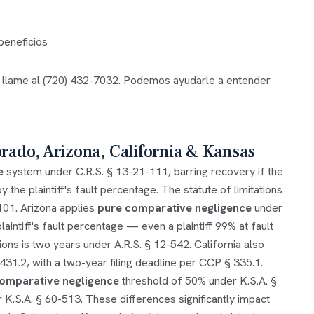
beneficios
 llame al
(720) 432-7032
. Podemos ayudarle a entender
orado, Arizona, California & Kansas
e
system under C.R.S. § 13-21-111, barring recovery if the
 the plaintiff's fault percentage. The statute of limitations
-101. Arizona applies
pure comparative negligence
under
aintiff's fault percentage — even a plaintiff 99% at fault
ons is two years under A.R.S. § 12-542. California also
1.2, with a two-year filing deadline per CCP § 335.1.
omparative negligence
threshold of 50% under K.S.A. §
 K.S.A. § 60-513. These differences significantly impact